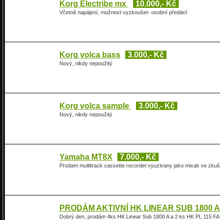
Korg Electribe mx
10.000,- Kč
Včetně napájení, možnost vyzkoušet- osobní předání
Korg volca bass
3.000,- Kč
Nový, nikdy nepoužitý
Korg volca sample
3.000,- Kč
Nový, nikdy nepoužitý
Yamaha MT8X
7.000,- Kč
Prodam multitrack cassette recorder.vyuzivany jako mixak ve zkuše
PRODÁM AKTIVNÍ HK LINEAR SUB 1800 A 
Dobrý den, prodám 4ks HK Linear Sub 1800 A a 2 ks HK PL 115 FA