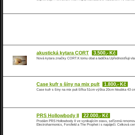
akustická kytara CORT
3.500,- Kč
Nová kytara značky CORT.K tomu obal a ladička.Upřednostňuji vla
Case kufr s šíny na mix pult
1.800,- Kč
Case kufr s šíny na mix pult šířka 51cm výška 20cm hloubka 43 c
PRS Hollowbody II
22.000,- Kč
Prodám PRS Hollowbody II ve vynikajícím stavu, seřízená renomo
Electroharmonics, Forsfield a The Prophet i s napáječi. Celková ce