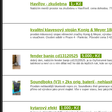
Havířov - zkušebna
1,- Kč
Nabízím menší prostor na zkušebnu v Havířově. cena dohodou. 
kvalitní klavesový stoján Konig & Meyer 
prodám klávesový stojan německé značky Konig & Meyer, výroba v
s visačkem. Osobní odběr v Praze 4 - Pankrác. Původní cena 3 4
fender banjo cd13120525
5.000,- Kč
dobrý den, nabízím fender banjo cd13120525. je to čtyřstrunné banj
tatínkovi a neví co s ním dělat než ho dát do lepších ruk, kde se v
Soundboks (V3) + 2ks orig. baterií - nehlasi
Prodám nehlasitější bluetooth repro zn. Soundboks třetí generace s
přímo od výrobce jako první majitel. Vše v super stavu, bez jakých
kytarový efekt
1.000,- Kč