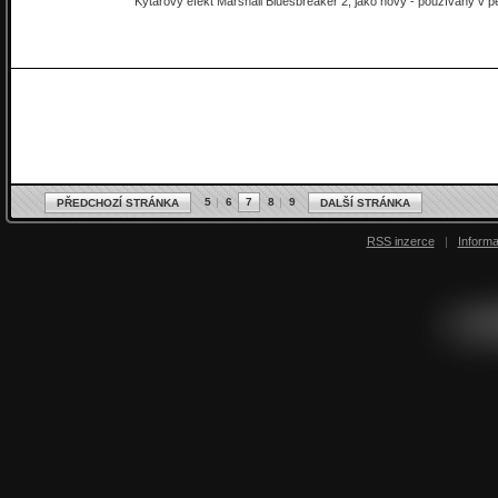
Kytarový efekt Marshall Bluesbreaker 2, jako nový - používaný v pe
5
6
7
8
9
PŘEDCHOZÍ STRÁNKA
DALŠÍ STRÁNKA
RSS inzerce
|
Inform