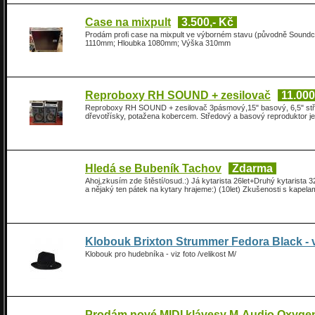
Case na mixpult
3.500,- Kč
Prodám profi case na mixpult ve výborném stavu (původně Soundc
1110mm; Hloubka 1080mm; Výška 310mm
Reproboxy RH SOUND + zesilovač
11.000
Reproboxy RH SOUND + zesilovač 3pásmový,15" basový, 6,5" stře
dřevotřísky, potažena kobercem. Středový a basový reproduktor j
Hledá se Bubeník Tachov
Zdarma
Ahoj,zkusím zde štěstí/osud.:) Já kytarista 26let+Druhý kytarista
a nějaký ten pátek na kytary hrajeme:) (10let) Zkušenosti s kap
Klobouk Brixton Strummer Fedora Black - v
Klobouk pro hudebníka - viz foto /velikost M/
Prodám nové MIDI klávesy M-Audio Oxyge