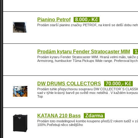
Pianino Petrof
8.000,- Kč
Prodám starší pianino značky PETROF, na které se delší dobu neh
Prodám kytaru Fender Stratocaster MIM
1
Prodám kytaru Fender Stratocaster MIM. Hraná velmi málo, takže p
Armstrong, humbucker Tůma Pickups Wide range. Preferoval bych o
DW DRUMS COLLECTORS
70.000,- Kč
Prodám tuhle přepychovou soupravu DW COLLECTOR´S CLASSIC / Fi
sad v týhle krásný barvě po světě moc neběhá . V každém korpusu 
Top
KATANA 210 Bass
Zdarma
Prodám toto modelingové kombo koupeno před1/2 rokem tudíž v zár
100%.Potřebuji něco silnějšího