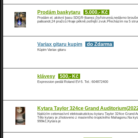
Prodám baskytaru
5.000,- Kč
Prodám el. aktivní basu SDGR-Ibanez,čtyřstrunná,nedávno brouše
palisandr,24 pražců.Hraje pěkně,ostřejší zvuk.Přecházím na 5 str
Variax gitaru kupim
do Zdarma
Kúpim Variax gitaru
klávesy
500,- Kč
Expression pedál Roland EV-5. Tel.: 604872400
Kytara Taylor 324ce Grand Auditorium(202
Nabízím celomasívní elektoakutickou kytaru Taylor 324ce Grand Au
Tělo kytary je zhotoveno z masivního tropického Mahagonu.Na kytaře
999kč,Kytara je