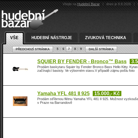
Vítejte na
Hudební Bazar
|
dnes je 8.8.2026
|
v
VŠE
HUDEBNÍ NÁSTROJE
ZVUKOVÁ TECHNIKA
5
6
7
8
9
PŘEDCHOZÍ STRÁNKA
DALŠÍ STRÁNKA
SQUIER BY FENDER - Bronco™ Bass
3.
Prodám baskytaru Squier by Fender Bronco Bass Hello Kitty. Kyta
začínající basisty. Ve výborném stavu.V případě zájmu pošlu foto
Yamaha YFL 481 II 925
15.000,- Kč
Prodám stříbrnou flétnu Yamaha YFL 481 II 925. Možnost vyzkouš
v Praze na Barrandově