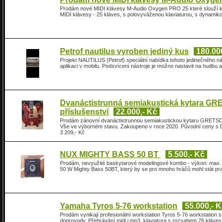
Prodám nové MIDI klávesy M-Audio Oxygen PRO 25 které slouží k hr
MIDI klávesy - 25 kláves, s polovyváženou klaviaturou, s dynamiko
Petrof nautilus vyroben jediný kus
180.00
Projekt NAUTILUS (Petrof) speciální nabídka tohoto jedinečného ná
aplikaci v mobilu. Podsvícení nástroje je možno nastavit na hudbu 
Dvanáctistrunná semiakustická kytara GR
příslušenství
22.000,- Kč
Prodám zánovní dvanáctistrunnou semiakustickou kytaru GRETSCH
Vše ve výborném stavu. Zakoupeno v roce 2020. Původní ceny s 
3 209,- Kč
NUX MIGHTY BASS 50 BT
5.500,- Kč
Prodám, nevyužité baskytarové modelingové kombo - výkon: max.
50 W Mighty Bass 50BT, který by se pro mnoho hráčů mohl stát pr
Yamaha Tyros 5-76 workstation
55.000,- 
Prodám vynikají profesionální workstation Tyros 5-76 workstation s 
doprovody. Přehrávání midi i mp3, klaviatura s rozsahem 76 kláves