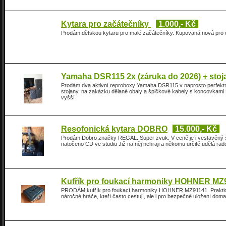
Kytara pro začátečníky
1.000,- Kč
Prodám dětskou kytaru pro malé začátečníky. Kupovaná nová pro dc
Yamaha DSR115 2x (záruka do 2026) + stoj
Prodám dva aktivní reproboxy Yamaha DSR115 v naprosto perfektn
stojany, na zakázku dělané obaly a špičkové kabely s koncovkami N
vyšší
Resofonická kytara DOBRO
15.000,- Kč
Prodám Dobro značky REGAL. Super zvuk. V ceně je i vestavěný sn
natočeno CD ve studiu Již na něj nehraji a někomu určitě udělá rad
Kufřík pro foukací harmoniky HOHNER MZ
PRODÁM kufřík pro foukací harmoniky HOHNER MZ91141. Praktický 
náročné hráče, kteří často cestují, ale i pro bezpečné uložení dom