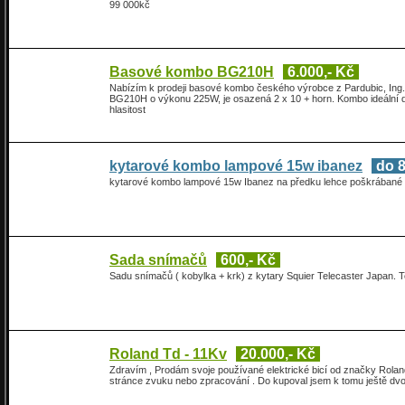
99 000kč
Basové kombo BG210H
6.000,- Kč
Nabízím k prodeji basové kombo českého výrobce z Pardubic, Ing. V
BG210H o výkonu 225W, je osazená 2 x 10 + horn. Kombo ideální d
hlasitost
kytarové kombo lampové 15w ibanez
do 8
kytarové kombo lampové 15w Ibanez na předku lehce poškrábané 
Sada snímačů
600,- Kč
Sadu snímačů ( kobylka + krk) z kytary Squier Telecaster Japan. T
Roland Td - 11Kv
20.000,- Kč
Zdravím , Prodám svoje používané elektrické bicí od značky Rolan
stránce zvuku nebo zpracování . Do kupoval jsem k tomu ještě dvoj 