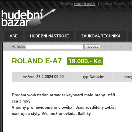
Vítejte na
Hudební Bazar
|
dnes je 9.8.2026
|
v
VŠE
HUDEBNÍ NÁSTROJE
ZVUKOVÁ TECHNIKA
Vyhledat:
ROLAND E-A7
19.000,- Kč
27.2.2024 09:20
Nabízím
Vloženo:
Typ:
Kateg
Prodám workstation arranger keyboard málo hraný .stáří
cca 3 roky
Vhodný pro nevidomého člověka . Jsou rozděleny zvlášt
nástroje a styly. Vše možno ovládat tlačítky