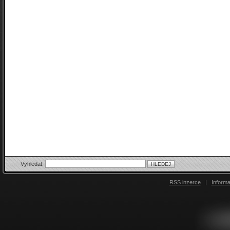
Vyhledat:
RSS inzerce
|
Inform