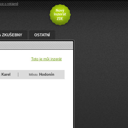
ace o reklamě
A ZKUŠEBNY
OSTATNÍ
Toto je můj inzerát
Karel
Hodonín
:
Město: