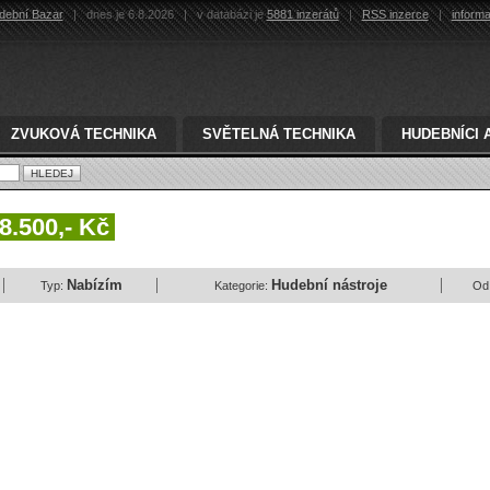
dební Bazar
|
dnes je 6.8.2026
|
v databázi je
5881 inzerátů
|
RSS inzerce
|
inform
ZVUKOVÁ TECHNIKA
SVĚTELNÁ TECHNIKA
HUDEBNÍCI 
8.500,- Kč
Nabízím
Hudební nástroje
Typ:
Kategorie:
Od