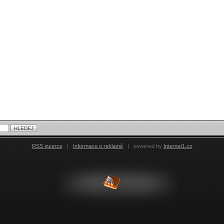
RSS inzerce
|
Informace o reklamě
|
powered by
Internet1.cz