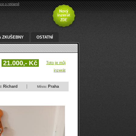
ace o reklamě
A ZKUŠEBNY
OSTATNÍ
21.000,- Kč
Toto je můj
inzerát
Richard
Praha
d:
Město: