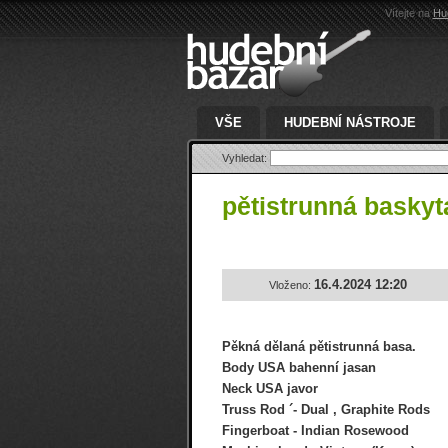
Vítejte na
Hu
VŠE
HUDEBNÍ NÁSTROJE
Vyhledat:
pětistrunná basky
16.4.2024 12:20
Vloženo:
Pěkná dělaná pětistrunná basa.
Body USA bahenní jasan
Neck USA javor
Truss Rod ´- Dual , Graphite Rods
Fingerboat - Indian Rosewood