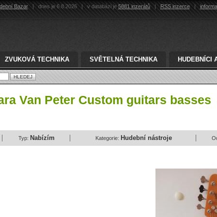
dební Bazar
|
dnes je 6.8.2026
|
v databázi je
5881 inzerátů
|
RSS inzerce
|
inform
ZVUKOVÁ TECHNIKA
SVĚTELNÁ TECHNIKA
HUDEBNÍCI 
tara Van Peter Custom guitars basses
Nabízím
Hudební nástroje
Typ:
Kategorie:
O