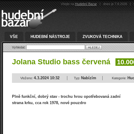
Vítejte na
Hudební Bazar
|
dnes je 7.8.2026
|
v
VŠE
HUDEBNÍ NÁSTROJE
ZVUKOVÁ TECHNIKA
Vyhledat:
Jolana Studio bass červená
10.00
4.3.2024 10:32
Nabízím
Hud
Vloženo:
Typ:
Kategorie:
Plně funkční, dobrý stav - trochu hrou opotřebovaná zadní
strana krku, cca rok 1978, nové pouzdro