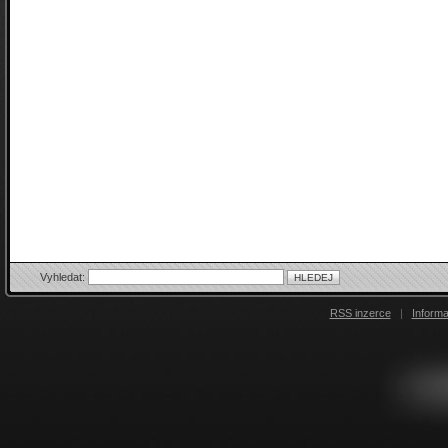
Vyhledat:
RSS inzerce
|
Inform