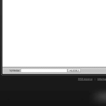
Vyhledat:
RSS inzerce
|
Inform