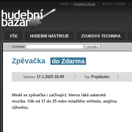
Vítejte na
Hudební Bazar
|
dnes je 7.8.2026
|
v
VŠE
HUDEBNÍ NÁSTROJE
ZVUKOVÁ TECHNIKA
Vyhledat:
Zpěvačka
do Zdarma
17.1.2025 22:49
Poptávám
Vloženo:
Typ:
Hledá se zpěvačka i začínající, kterou láká satanská
muzika. Věk od 17 do 25 nebo mladšího vzhledu, anglina
výhodou.