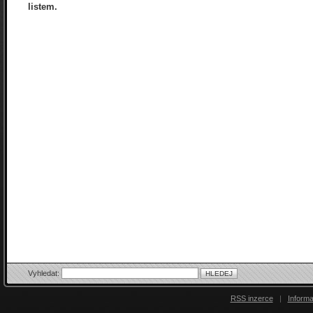
listem.
Vyhledat:
RSS inzerce
|
Inform