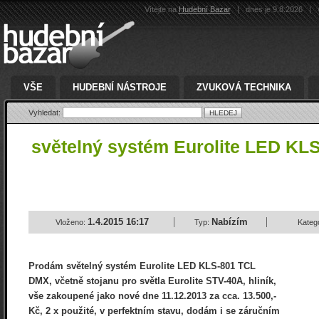
Vítejte na
Hudební Bazar
|
dnes je 9.8.2026
|
v
VŠE
HUDEBNÍ NÁSTROJE
ZVUKOVÁ TECHNIKA
Vyhledat:
světelný systém Eurolite LED KL
1.4.2015 16:17
Nabízím
Vloženo:
Typ:
Kateg
Prodám světelný systém Eurolite LED KLS-801 TCL
DMX, včetně stojanu pro světla Eurolite STV-40A, hliník,
vše zakoupené jako nové dne 11.12.2013 za cca. 13.500,-
Kč, 2 x použité, v perfektním stavu, dodám i se záručním