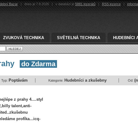
dební Bazar
|
dnes je 7.8.2026
|
v databázi je
5881 inzerátů
|
RSS inzerce
|
inform
ZVUKOVÁ TECHNIKA
SVĚTELNÁ TECHNIKA
HUDEBNÍCI 
prahy
do Zdarma
Poptávám
Hudebníci a zkušebny
(
Typ:
Kategorie:
Od:
ejlépe z prahy 4....styl
illy talent,anti-
oited..zkušebnu
hledáme profíka...icq-