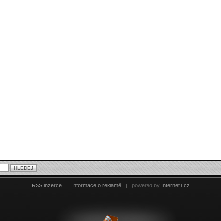
RSS inzerce
|
Informace o reklamě
|
powered by
Internet1.cz