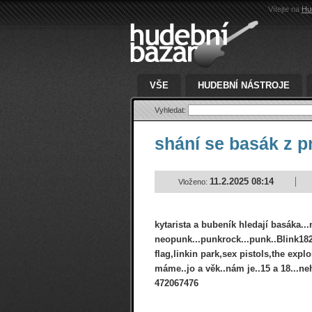
Vítejte na
Hu
VŠE
HUDEBNÍ NÁSTROJE
Vyhledat:
shání se basák z 
11.2.2025 08:14
Vloženo:
kytarista a bubeník hledají basáka...n
neopunk...punkrock...punk..Blink182,b
flag,linkin park,sex pistols,the expl
máme..jo a věk..nám je..15 a 18...ne
472067476