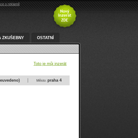
ace o reklamě
A ZKUŠEBNY
OSTATNÍ
Toto je můj inzerát
neuvedeno)
praha 4
Město: