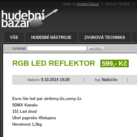
Vítejte na
Hudební Bazar
|
dnes je 7.8.2026
|
v
VŠE
HUDEBNÍ NÁSTROJE
ZVUKOVÁ TECHNIKA
Vyhledat:
RGB LED REFLEKTOR
599,- Kč
9.10.2014 19:28
Nabízím
Vloženo:
Typ:
Euro lite led par stribrny-2x,cerny-1x
5DMX Kanalu
151 Led diod
Uhel paprsku 45stupnu
Hmotnost 1,5kg