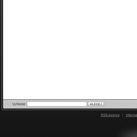
Vyhledat:
RSS inzerce
|
Inform