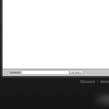
Vyhledat:
RSS inzerce
|
Inform