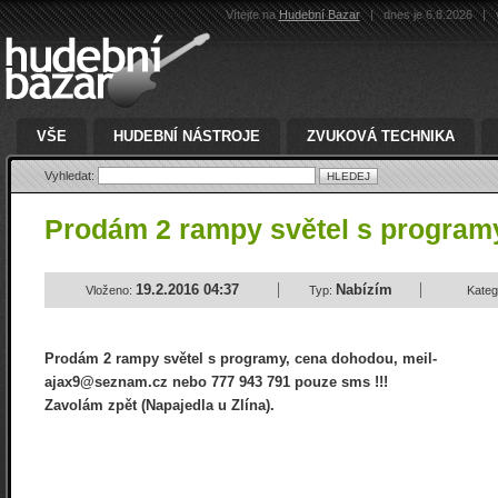
Vítejte na
Hudební Bazar
|
dnes je 6.8.2026
|
v
VŠE
HUDEBNÍ NÁSTROJE
ZVUKOVÁ TECHNIKA
Vyhledat:
Prodám 2 rampy světel s progra
19.2.2016 04:37
Nabízím
Vloženo:
Typ:
Kateg
Prodám 2 rampy světel s programy, cena dohodou, meil-
ajax9@seznam.cz nebo 777 943 791 pouze sms !!!
Zavolám zpět (Napajedla u Zlína).