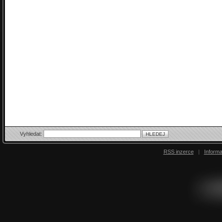
Vyhledat:
RSS inzerce
|
Inform