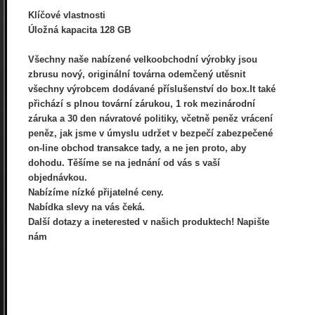
Klíčové vlastnosti
Úložná kapacita 128 GB
Všechny naše nabízené velkoobchodní výrobky jsou
zbrusu nový, originální továrna odemčený utěsnit
všechny výrobcem dodávané příslušenství do box.It také
přichází s plnou tovární zárukou, 1 rok mezinárodní
záruka a 30 den návratové politiky, včetně peněz vrácení
peněz, jak jsme v úmyslu udržet v bezpečí zabezpečené
on-line obchod transakce tady, a ne jen proto, aby
dohodu. Těšíme se na jednání od vás s vaší
objednávkou.
Nabízíme nízké přijatelné ceny.
Nabídka slevy na vás čeká.
Další dotazy a ineterested v našich produktech! Napište
nám