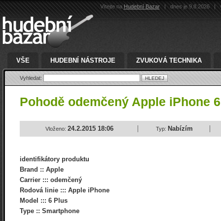
Vítejte na
Hudební Bazar
|
dnes je 9.8.2026
|
v
VŠE
HUDEBNÍ NÁSTROJE
ZVUKOVÁ TECHNIKA
Vyhledat:
Pohodě odemčený Apple iPhone 
24.2.2015 18:06
Nabízím
Vloženo:
Typ:
identifikátory produktu
Brand :: Apple
Carrier ::: odemčený
Rodová linie ::: Apple iPhone
Model ::: 6 Plus
Type :: Smartphone