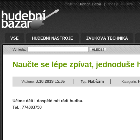
Vítejte na
Hudební Bazar
|
dnes je 9.8.2026
|
v
VŠE
HUDEBNÍ NÁSTROJE
ZVUKOVÁ TECHNIKA
Vyhledat:
Naučte se lépe zpívat, jednoduše 
3.10.2019 15:36
Nabízím
H
Vloženo:
Typ:
Kategorie:
Učíme děti i dospělé mít rádi hudbu.
Tel.: 774303750