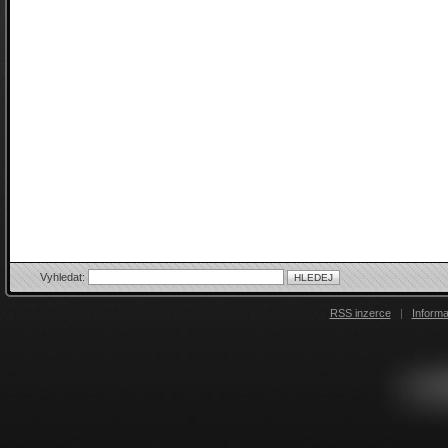
Vyhledat:
RSS inzerce
|
Inform