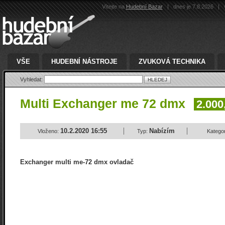
Vítejte na
Hudební Bazar
|
dnes je 7.8.2026
|
v
VŠE
HUDEBNÍ NÁSTROJE
ZVUKOVÁ TECHNIKA
Vyhledat:
Multi Exchanger me 72 dmx
2.000
10.2.2020 16:55
Nabízím
Vloženo:
Typ:
Kategor
Exchanger multi me-72 dmx ovladač