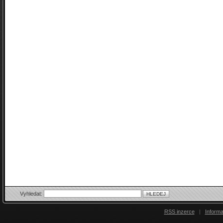
Vyhledat:
RSS inzerce
|
Inform