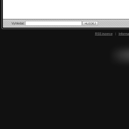
Vyhledat:
RSS inzerce
|
Inform