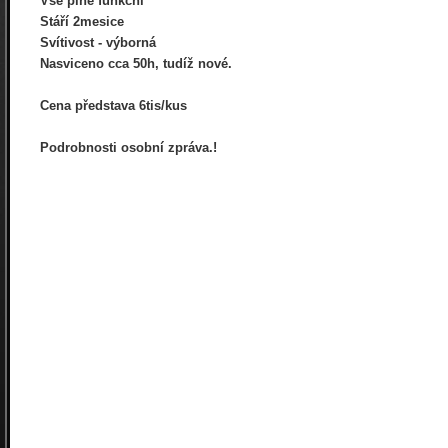
Vše plně funkční
Stáří 2mesice
Svítivost - výborná
Nasviceno cca 50h, tudíž nové.
Cena představa 6tis/kus
Podrobnosti osobní zpráva.!