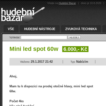
Vítejte na
Hudební Bazar
|
dnes je 10.8.2026
|
VŠE
HUDEBNÍ NÁSTROJE
ZVUKOVÁ TECHNIKA
Vyhledat:
Mini led spot 60w
6.000,- Kč
29.1.2017 21:42
Nabízím
Vloženo:
Typ:
Ahoj,
Mam tu k dispozici na prodej otočné hlavy, mini led spot
60w.
Počet 4ks