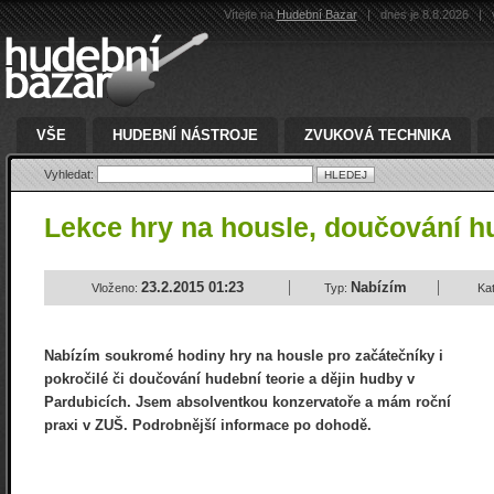
Vítejte na
Hudební Bazar
|
dnes je 8.8.2026
|
v
VŠE
HUDEBNÍ NÁSTROJE
ZVUKOVÁ TECHNIKA
Vyhledat:
Lekce hry na housle, doučování h
23.2.2015 01:23
Nabízím
Vloženo:
Typ:
Ka
Nabízím soukromé hodiny hry na housle pro začátečníky i
pokročilé či doučování hudební teorie a dějin hudby v
Pardubicích. Jsem absolventkou konzervatoře a mám roční
praxi v ZUŠ. Podrobnější informace po dohodě.