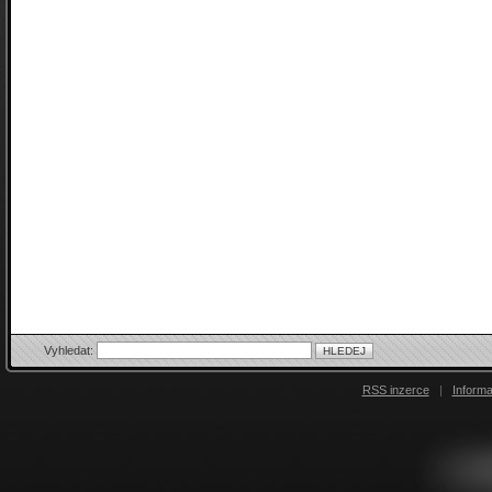
Vyhledat:
RSS inzerce
|
Inform