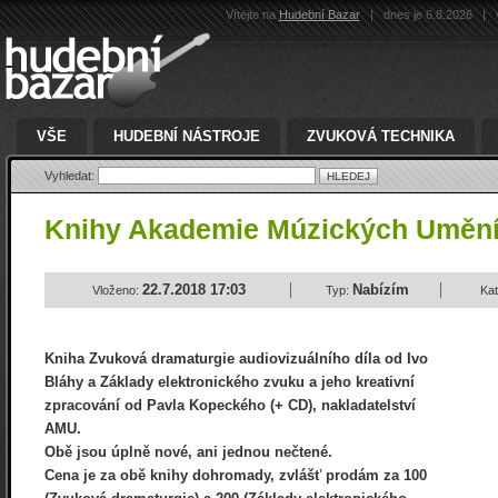
Vítejte na
Hudební Bazar
|
dnes je 6.8.2026
|
v
VŠE
HUDEBNÍ NÁSTROJE
ZVUKOVÁ TECHNIKA
Vyhledat:
Knihy Akademie Múzických Uměn
22.7.2018 17:03
Nabízím
Vloženo:
Typ:
Kat
Kniha Zvuková dramaturgie audiovizuálního díla od Ivo
Bláhy a Základy elektronického zvuku a jeho kreativní
zpracování od Pavla Kopeckého (+ CD), nakladatelství
AMU.
Obě jsou úplně nové, ani jednou nečtené.
Cena je za obě knihy dohromady, zvlášť prodám za 100