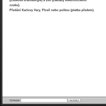
(Zvuková dramaturgie) a 200 (Základy elektronického
zvuku).
Předání Karlovy Vary, Plzeň nebo poštou (platba předem).
Vyhledat: