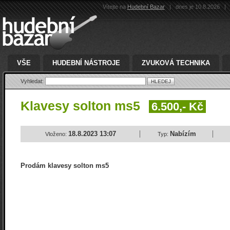
Vítejte na
Hudební Bazar
|
dnes je 10.8.2026
|
VŠE
HUDEBNÍ NÁSTROJE
ZVUKOVÁ TECHNIKA
Vyhledat:
Klavesy solton ms5
6.500,- Kč
18.8.2023 13:07
Nabízím
Vloženo:
Typ:
Prodám klavesy solton ms5