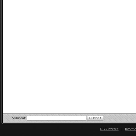
Vyhledat:
RSS inzerce
|
Inform