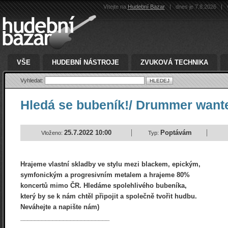
Vítejte na
Hudební Bazar
|
dnes je 7.8.2026
|
v
VŠE
HUDEBNÍ NÁSTROJE
ZVUKOVÁ TECHNIKA
Vyhledat:
Hledá se bubeník!/ Drummer want
25.7.2022 10:00
Poptávám
Vloženo:
Typ:
Hrajeme vlastní skladby ve stylu mezi blackem, epickým,
symfonickým a progresivním metalem a hrajeme 80%
koncertů mimo ČR. Hledáme spolehlivého bubeníka,
který by se k nám chtěl připojit a společně tvořit hudbu.
Neváhejte a napište nám)
_________________________