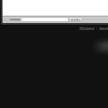
Vyhledat:
RSS inzerce
|
Inform