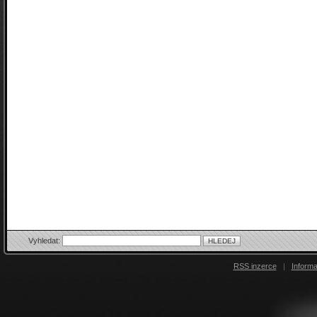
Vyhledat:
RSS inzerce
|
Inform