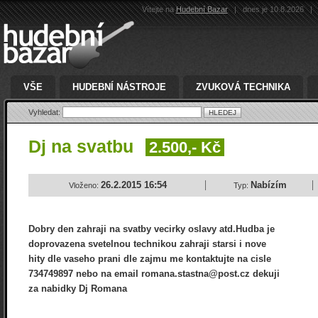
Vítejte na
Hudební Bazar
|
dnes je 10.8.2026
|
VŠE
HUDEBNÍ NÁSTROJE
ZVUKOVÁ TECHNIKA
Vyhledat:
Dj na svatbu
2.500,- Kč
26.2.2015 16:54
Nabízím
Vloženo:
Typ:
Dobry den zahraji na svatby vecirky oslavy atd.Hudba je
doprovazena svetelnou technikou zahraji starsi i nove
hity dle vaseho prani dle zajmu me kontaktujte na cisle
734749897 nebo na email romana.stastna@post.cz dekuji
za nabidky Dj Romana