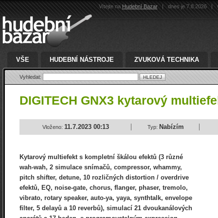
Vítejte na
Hudební Bazar
|
dnes je 7.8.2026
|
v
VŠE
HUDEBNÍ NÁSTROJE
ZVUKOVÁ TECHNIKA
Vyhledat:
DIGITECH GNX3 kytarový multief
11.7.2023 00:13
Nabízím
Vloženo:
Typ:
Kytarový multiefekt s kompletní škálou efektů (3 různé
wah-wah, 2 simulace snímačů, compressor, whammy,
pitch shifter, detune, 10 rozličných distortion / overdrive
efektů, EQ, noise-gate, chorus, flanger, phaser, tremolo,
vibrato, rotary speaker, auto-ya, yaya, synthtalk, envelope
filter, 5 delayů a 10 reverbů), simulací 21 dvoukanálových