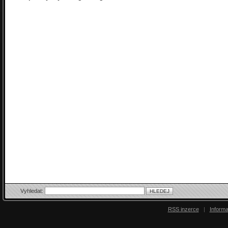
Vyhledat:
RSS inzerce
|
Inform