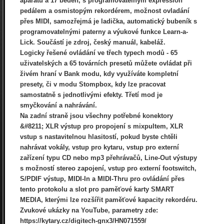
aparátů a 17 beden, s programovatelným expression
pedálem a osmistopým rekordérem, možnost ovladání
přes MIDI, samozřejmá je ladička, automatický bubeník s
programovatelnými paterny a výukové funkce Learn-a-
Lick. Součástí je zdroj, český manuál, kabeláž.
Logicky řešené ovládání ve třech typech modů - 65
uživatelských a 65 továrních presetů můžete ovládat při
živém hraní v Bank modu, kdy využíváte kompletní
presety, či v modu Stompbox, kdy lze pracovat
samostatně s jednotlivými efekty. Třetí mod je
smyčkování a nahrávání.
Na zadní straně jsou všechny potřebné konektory
&#8211; XLR výstup pro propojení s mixpultem, XLR
vstup s nastavitelnou hlasitostí, pokud byste chtěli
nahrávat vokály, vstup pro kytaru, vstup pro externí
zařízení typu CD nebo mp3 přehrávačů, Line-Out výstupy
s možností stereo zapojení, vstup pro externí footswitch,
S/PDIF výstup, MIDI-In a MIDI-Thru pro ovládání přes
tento protokolu a slot pro paměťové karty SMART
MEDIA, kterými lze rozšířit paměťové kapacity rekordéru.
Zvukové ukázky na YouTube, parametry zde:
https://kytary.cz/digitech-gnx3/HN071559/