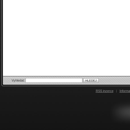
Vyhledat:
RSS inzerce
|
Inform