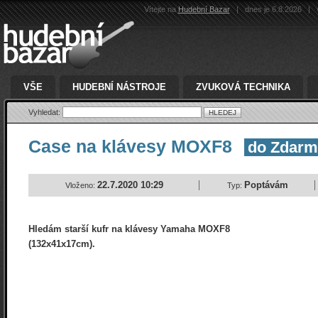
Vítejte na
Hudební Bazar
|
dnes je 6.8.2026
|
v
VŠE
HUDEBNÍ NÁSTROJE
ZVUKOVÁ TECHNIKA
Vyhledat:
Case na klávesy MOXF8
do Zdarm
22.7.2020 10:29
Poptávám
Vloženo:
Typ:
Hledám starší kufr na klávesy Yamaha MOXF8
(132x41x17cm).