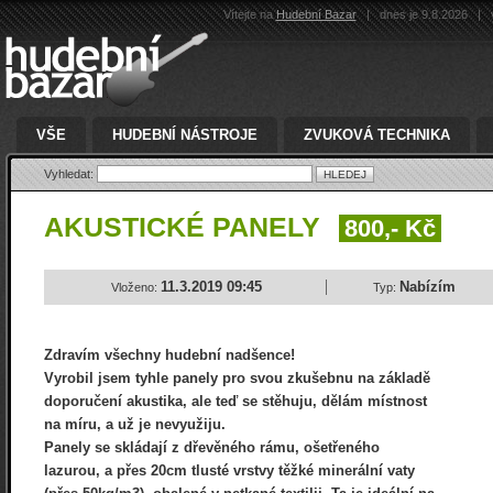
Vítejte na
Hudební Bazar
|
dnes je 9.8.2026
|
v
VŠE
HUDEBNÍ NÁSTROJE
ZVUKOVÁ TECHNIKA
Vyhledat:
AKUSTICKÉ PANELY
800,- Kč
11.3.2019 09:45
Nabízím
Vloženo:
Typ:
Zdravím všechny hudební nadšence!
Vyrobil jsem tyhle panely pro svou zkušebnu na základě
doporučení akustika, ale teď se stěhuju, dělám místnost
na míru, a už je nevyužiju.
Panely se skládají z dřevěného rámu, ošetřeného
lazurou, a přes 20cm tlusté vrstvy těžké minerální vaty