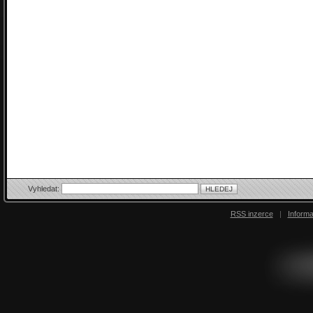
Vyhledat:
RSS inzerce
|
Inform