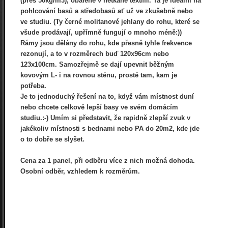
(přes 50kg/m3), obalené v netkané textilii. Ta je ideální na
pohlcování basů a středobasů ať už ve zkušebně nebo
ve studiu. (Ty černé molitanové jehlany do rohu, které se
všude prodávají, upřímně fungují o mnoho méně:))
Rámy jsou dělány do rohu, kde přesně tyhle frekvence
rezonují, a to v rozměrech buď 120x96cm nebo
123x100cm. Samozřejmě se dají upevnit běžným
kovovým L- i na rovnou stěnu, prostě tam, kam je
potřeba.
Je to jednoduchý řešení na to, když vám místnost duní
nebo chcete celkově lepší basy ve svém domácím
studiu.:-) Umím si představit, že rapidně zlepší zvuk v
jakékoliv místnosti s bednami nebo PA do 20m2, kde jde
o to dobře se slyšet.
Cena za 1 panel, při odběru více z nich možná dohoda.
Osobní odběr, vzhledem k rozměrům.