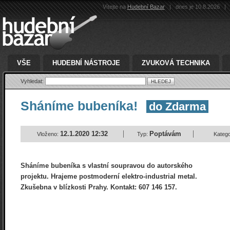
Vítejte na
Hudební Bazar
|
dnes je 10.8.2026
|
VŠE
HUDEBNÍ NÁSTROJE
ZVUKOVÁ TECHNIKA
Vyhledat:
Sháníme bubeníka!
do Zdarma
12.1.2020 12:32
Poptávám
Vloženo:
Typ:
Katego
Sháníme bubeníka s vlastní soupravou do autorského
projektu. Hrajeme postmoderní elektro-industrial metal.
Zkušebna v blízkosti Prahy. Kontakt: 607 146 157.