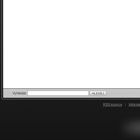
Vyhledat:
RSS inzerce
|
Inform