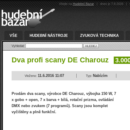
Vítejte na
Hudební Bazar
|
dnes je 7.8.2026
|
v
VŠE
HUDEBNÍ NÁSTROJE
ZVUKOVÁ TECHNIKA
Vyhledat:
Dva profi scany DE Charouz
3.000
11.6.2016 11:07
Nabízím
Vloženo:
Typ:
Prodám dva scany, výrobce DE Charouz, výbojka 150 W, 7
x gobo + open, 7 x barva + bílá, rotační prizma, ovládání
DMX nebo zvukem (7 programů). Scany jsou komplet
vyčištěny a plně funkční.