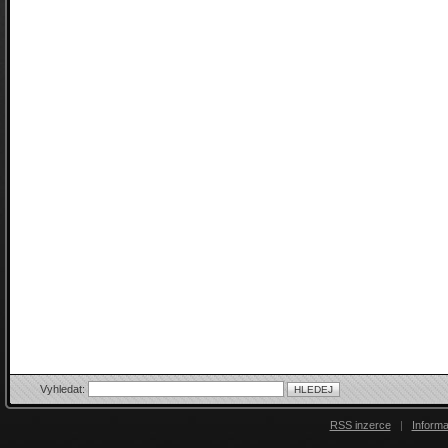
Vyhledat:
RSS inzerce
|
Inform