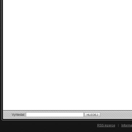
Vyhledat:
RSS inzerce
|
Inform