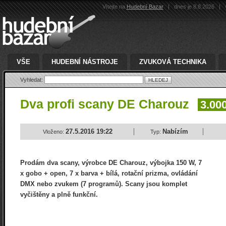
Vítejte na
Hudební Bazar
|
dnes je 8.8.2026
|
v
VŠE
HUDEBNÍ NÁSTROJE
ZVUKOVÁ TECHNIKA
Vyhledat:
Dva profi scany DE Charouz
3.000
27.5.2016 19:22
Nabízím
Vloženo:
Typ:
Prodám dva scany, výrobce DE Charouz, výbojka 150 W, 7
x gobo + open, 7 x barva + bílá, rotační prizma, ovládání
DMX nebo zvukem (7 programů). Scany jsou komplet
vyčištěny a plně funkční.