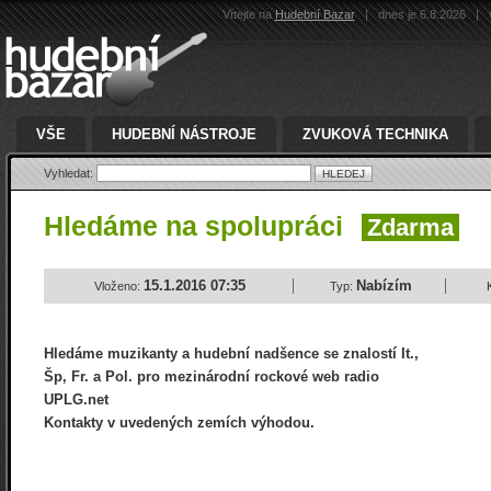
Vítejte na
Hudební Bazar
|
dnes je 6.8.2026
|
v
VŠE
HUDEBNÍ NÁSTROJE
ZVUKOVÁ TECHNIKA
Vyhledat:
Hledáme na spolupráci
Zdarma
15.1.2016 07:35
Nabízím
Vloženo:
Typ:
Hledáme muzikanty a hudební nadšence se znalostí It.,
Šp, Fr. a Pol. pro mezinárodní rockové web radio
UPLG.net
Kontakty v uvedených zemích výhodou.