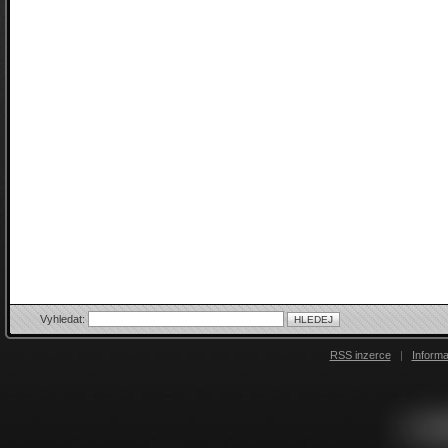
Vyhledat:
RSS inzerce
|
Inform