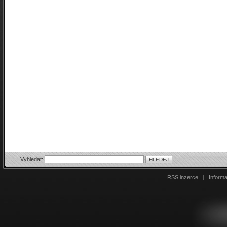
Vyhledat:
RSS inzerce
|
Inform