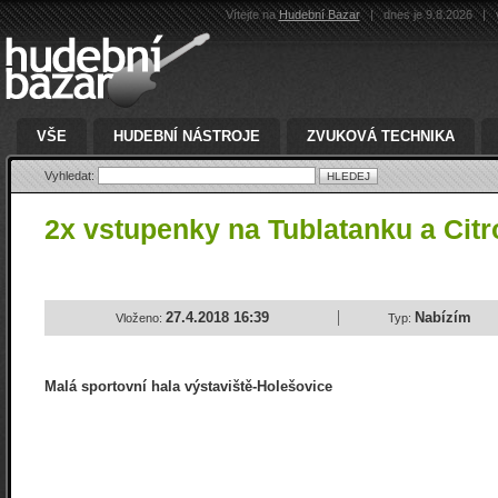
Vítejte na
Hudební Bazar
|
dnes je 9.8.2026
|
v
VŠE
HUDEBNÍ NÁSTROJE
ZVUKOVÁ TECHNIKA
Vyhledat:
2x vstupenky na Tublatanku a Cit
27.4.2018 16:39
Nabízím
Vloženo:
Typ:
Malá sportovní hala výstaviště-Holešovice