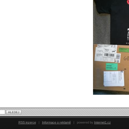
RSS inzerce
|
Informace o reklamě
|
powered by
Internet1.cz