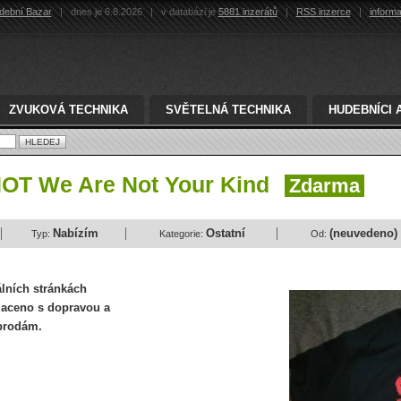
dební Bazar
|
dnes je 6.8.2026
|
v databázi je
5881 inzerátů
|
RSS inzerce
|
inform
ZVUKOVÁ TECHNIKA
SVĚTELNÁ TECHNIKA
HUDEBNÍCI 
NOT We Are Not Your Kind
Zdarma
Nabízím
Ostatní
(neuvedeno)
Typ:
Kategorie:
Od:
lních stránkách
placeno s dopravou a
 prodám.