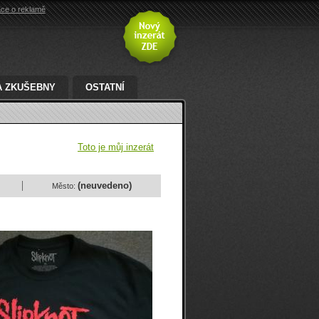
ace o reklamě
A ZKUŠEBNY
OSTATNÍ
Toto je můj inzerát
(neuvedeno)
Město: