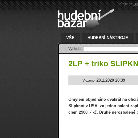
Vítejte na
Hu
VŠE
HUDEBNÍ NÁSTROJE
Vyhledat:
2LP + triko SLIPK
28.1.2020 20:39
Vloženo:
Omylem objednáno dvakrát na oficiá
Slipknot v USA, za jedno balení za
clem 2900, - kč. Druhé nerozbalené