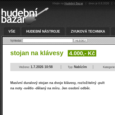
Vítejte na
Hudební Bazar
|
dnes je 6.8.2026
|
v
VŠE
HUDEBNÍ NÁSTROJE
ZVUKOVÁ TECHNIKA
Vyhledat:
stojan na klávesy
4.000,- Kč
1.7.2026 10:58
Nabízím
Vloženo:
Typ:
Kategorie
Masívní duralový stojan na dvoje klávesy, rozložitelný -pult
na noty -světlo -dělaný na míru. Jen osobní odběr.