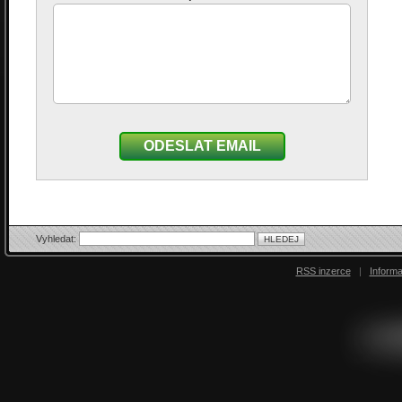
ODESLAT EMAIL
Vyhledat:
RSS inzerce
|
Inform