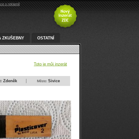
ace o reklamě
A ZKUŠEBNY
OSTATNÍ
Toto je můj inzerát
Zdeněk
Sivice
d:
Město: