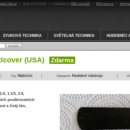
dební Bazar
|
dnes je 8.8.2026
|
v databázi je
5881 inzerátů
|
RSS inzerce
|
inform
ZVUKOVÁ TECHNIKA
SVĚTELNÁ TECHNIKA
HUDEBNÍCI 
sticover (USA)
Zdarma
Nabízím
Hudební nástroje
Typ:
Kategorie:
O
-0, 1-1/5, 2-0,
ních povětrnostních
st a čistý tón,