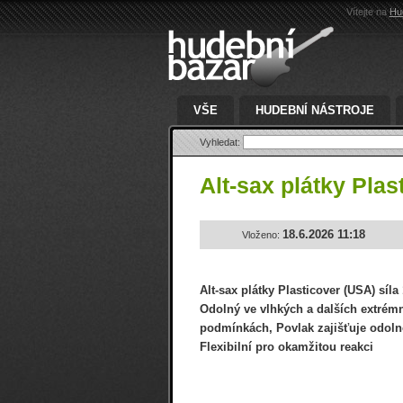
Vítejte na
Hu
VŠE
HUDEBNÍ NÁSTROJE
Vyhledat:
Alt-sax plátky Pla
18.6.2026 11:18
Vloženo:
Alt-sax plátky Plasticover (USA) síla 1
Odolný ve vlhkých a dalších extrém
podmínkách, Povlak zajišťuje odolno
Flexibilní pro okamžitou reakci