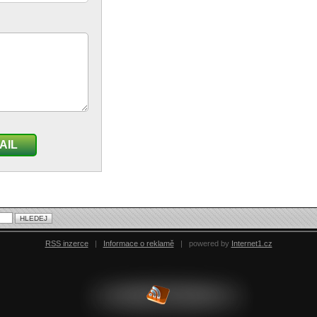
AIL
RSS inzerce
|
Informace o reklamě
|
powered by
Internet1.cz