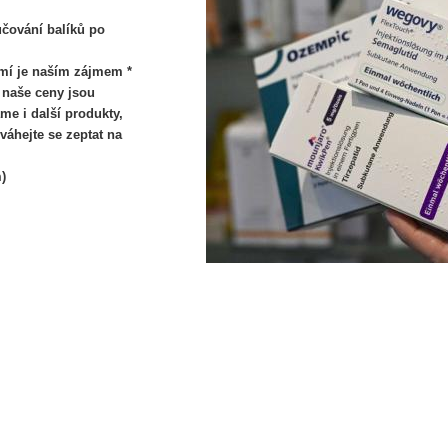
učování balíků po
mí je naším zájmem *
 naše ceny jsou
me i další produkty,
áhejte se zeptat na
)