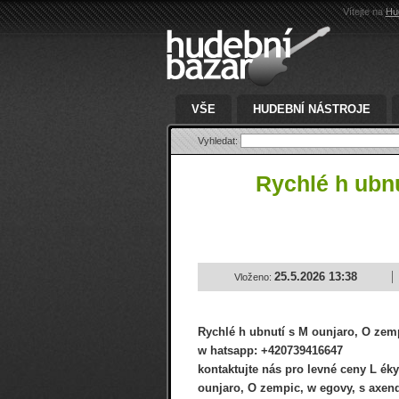
Vítejte na
Hu
VŠE
HUDEBNÍ NÁSTROJE
Vyhledat:
Rychlé h ubnu
25.5.2026 13:38
Vloženo:
Rychlé h ubnutí s M ounjaro, O zem
w hatsapp: +420739416647
kontaktujte nás pro levné ceny L éky
ounjaro, O zempic, w egovy, s axen