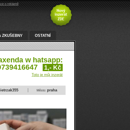
ace o reklamě
A ZKUŠEBNY
OSTATNÍ
 axenda w hatsapp:
0739416647
1,- Kč
Toto je můj inzerát
ietrzak355
praha
Město: