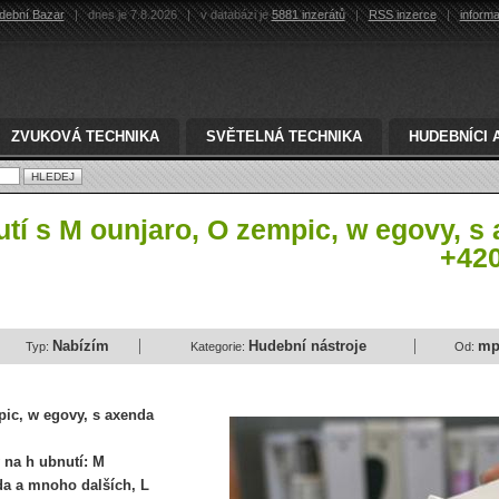
dební Bazar
|
dnes je 7.8.2026
|
v databázi je
5881 inzerátů
|
RSS inzerce
|
inform
ZVUKOVÁ TECHNIKA
SVĚTELNÁ TECHNIKA
HUDEBNÍCI 
tí s M ounjaro, O zempic, w egovy, s
+42
Nabízím
Hudební nástroje
mp
Typ:
Kategorie:
Od:
pic, w egovy, s axenda
 na h ubnutí: M
da a mnoho dalších, L