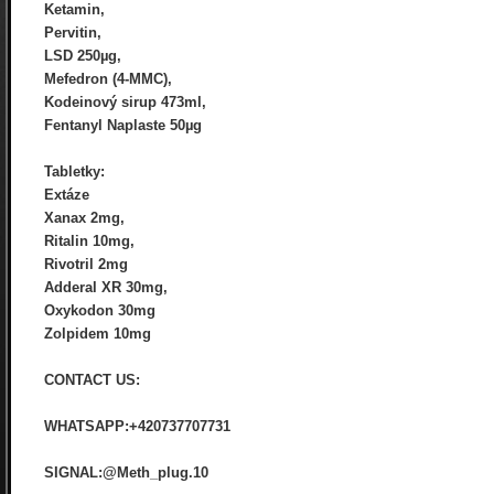
Ketamin,
Pervitin,
LSD 250µg,
Mefedron (4-MMC),
Kodeinový sirup 473ml,
Fentanyl Naplaste 50µg
Tabletky:
Extáze
Xanax 2mg,
Ritalin 10mg,
Rivotril 2mg
Adderal XR 30mg,
Oxykodon 30mg
Zolpidem 10mg
CONTACT US:
WHATSAPP:+420737707731
SIGNAL:@Meth_plug.10