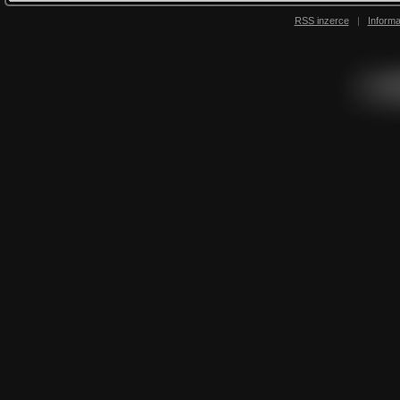
RSS inzerce
|
Inform