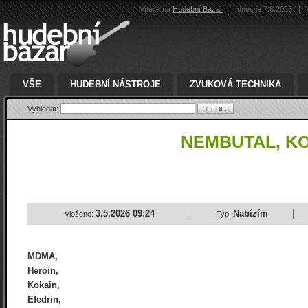
Vítejte na
Hudební Bazar
|
dnes je 7.8.2026
|
v
VŠE
HUDEBNÍ NÁSTROJE
ZVUKOVÁ TECHNIKA
Vyhledat:
NEMBUTAL, KO
3.5.2026 09:24
Nabízím
Vloženo:
Typ:
MDMA,
Heroin,
Kokain,
Efedrin,