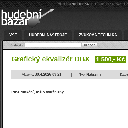
Vítejte na
Hudební Bazar
|
dnes je 7.8.2026
|
v
VŠE
HUDEBNÍ NÁSTROJE
ZVUKOVÁ TECHNIKA
Vyhledat:
Grafický ekvalizér DBX
1.500,- Kč
30.4.2026 09:21
Nabízím
Vloženo:
Typ:
Kateg
Plně funkční, málo využívaný.