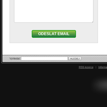
ODESLAT EMAIL
Vyhledat:
RSS inzerce
|
Inform