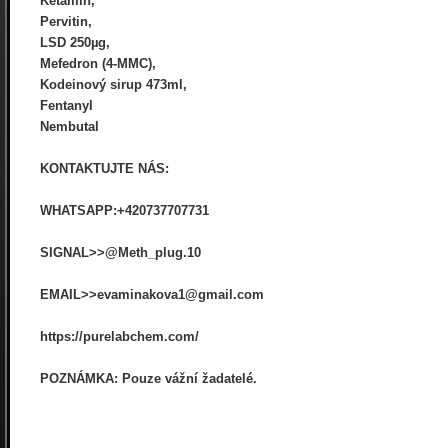
Ketamin,
Pervitin,
LSD 250µg,
Mefedron (4-MMC),
Kodeinový sirup 473ml,
Fentanyl
Nembutal
KONTAKTUJTE NÁS:
WHATSAPP:+420737707731
SIGNAL>>@Meth_plug.10
EMAIL>>evaminakova1@gmail.com
https://purelabchem.com/
POZNÁMKA: Pouze vážní žadatelé.