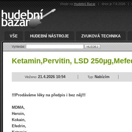
Vítejte na
Hudební Bazar
|
dnes je 7.8.2026
|
v
VŠE
HUDEBNÍ NÁSTROJE
ZVUKOVÁ TECHNIKA
Vyhledat:
Ketamin,Pervitin, LSD 250µg,Mefe
21.4.2026 10:54
Nabízím
Vloženo:
Typ:
!!!Prodáváme léky na předpis i bez něj!!!
MDMA,
Heroin,
Kokain,
Efedrin,