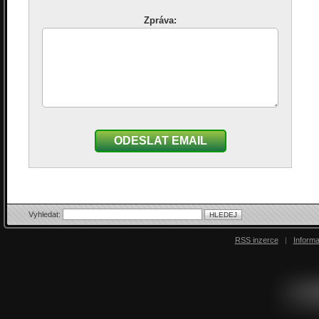
Zpráva:
ODESLAT EMAIL
Vyhledat:
RSS inzerce
|
Inform