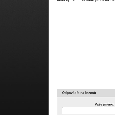
nebo vyměním za tento procesor be
Odpovědět na inzerát
Vaše jméno: