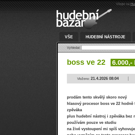
Vítejte na
Hu
VŠE
HUDEBNÍ NÁSTROJE
Vyhledat:
boss ve 22
6.000,-
21.4.2026 08:04
Vloženo:
prodám tento skvělý skoro nový
hlasový procesor boss ve 22 hodně 
zpěváka
plus hudební nástroj i zpěváka bez 
používám pouze ve studiu
na živé vystoupení mi spíš vyhovuj