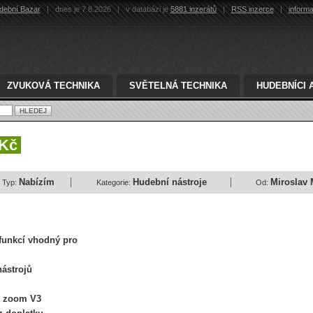
dební Bazar
|
dnes je 7.8.2026
|
v databázi je
5881 inzerátů
|
RSS inzerce
|
inform
ZVUKOVÁ TECHNIKA
SVĚTELNÁ TECHNIKA
HUDEBNÍCI 
 Kč
Nabízím
Hudební nástroje
Miroslav 
Typ:
Kategorie:
Od:
funkcí vhodný pro
nástrojů
e zoom V3