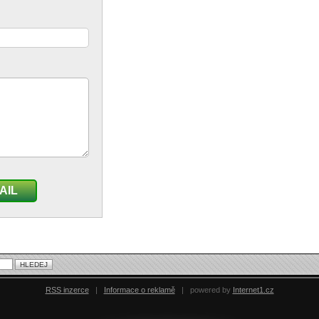
AIL
RSS inzerce
|
Informace o reklamě
|
powered by
Internet1.cz