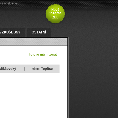
ace o reklamě
A ZKUŠEBNY
OSTATNÍ
Toto je můj inzerát
Mikšovský
Teplice
Město: