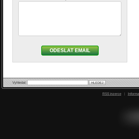
ODESLAT EMAIL
Vyhledat:
RSS inzerce
|
Inform