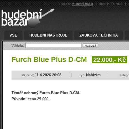
Vítejte na
Hudební Bazar
|
dnes je 7.8.2026
|
v
VŠE
HUDEBNÍ NÁSTROJE
ZVUKOVÁ TECHNIKA
Vyhledat:
Furch Blue Plus D-CM
22.000,- Kč
11.4.2026 20:08
Nabízím
Vloženo:
Typ:
Katego
Téměř nehraný Furch Blue Plus D-CM.
Původní cena 29.000.