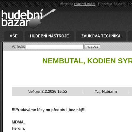
Vítejte na
Hudební Bazar
|
dnes je 9.8.2026
|
v
VŠE
HUDEBNÍ NÁSTROJE
ZVUKOVÁ TECHNIKA
Vyhledat:
NEMBUTAL, KODIEN SYR
2.2.2026 16:55
Nabízím
Vloženo:
Typ:
!!!Prodáváme léky na předpis i bez něj!!!
MDMA,
Heroin,