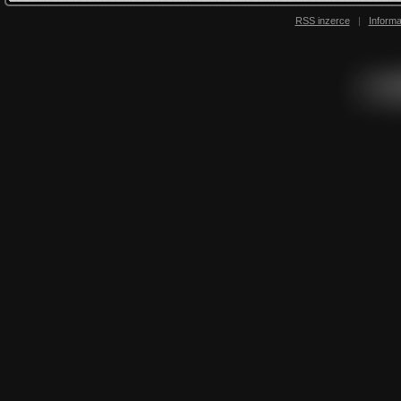
RSS inzerce
|
Inform