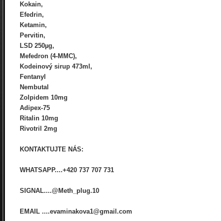
Kokain,
Efedrin,
Ketamin,
Pervitin,
LSD 250µg,
Mefedron (4-MMC),
Kodeinový sirup 473ml,
Fentanyl
Nembutal
Zolpidem 10mg
Adipex-75
Ritalin 10mg
Rivotril 2mg
KONTAKTUJTE NÁS:
WHATSAPP....+420 737 707 731
SIGNAL....@Meth_plug.10
EMAIL ....evaminakova1@gmail.com