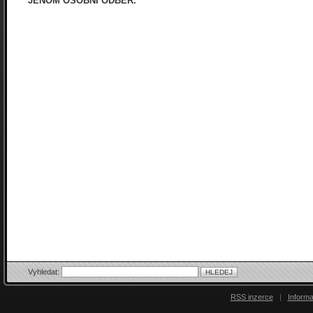
JENOM OSOBNÍ ODBĚR.
Vyhledat:
RSS inzerce
|
Inform