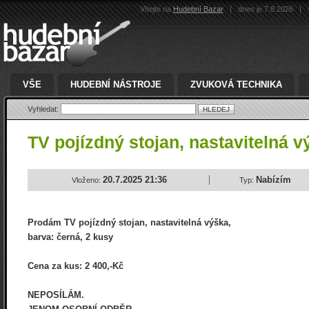
Vítejte na
Hudební Bazar
|
dnes je 7.8.2026
|
v
VŠE
HUDEBNÍ NÁSTROJE
ZVUKOVÁ TECHNIKA
Vyhledat:
TV pojízdný stojan, nastavitelná 
20.7.2025 21:36
Nabízím
Vloženo:
Typ:
Prodám TV pojízdný stojan, nastavitelná výška,
barva: černá, 2 kusy
Cena za kus: 2 400,-Kč
NEPOSÍLÁM.