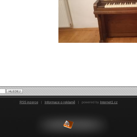
RSS inzerce
|
Informace o reklamě
|
powered by
Internet1.cz