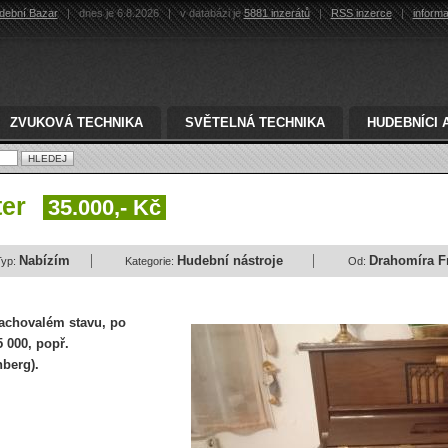
dební Bazar
|
dnes je 6.8.2026
|
v databázi je
5881 inzerátů
|
RSS inzerce
|
inform
ZVUKOVÁ TECHNIKA
SVĚTELNÁ TECHNIKA
HUDEBNÍCI 
ter
35.000,- Kč
Nabízím
Hudební nástroje
Drahomíra F
Typ:
Kategorie:
Od:
zachovalém stavu, po
 000, popř.
nberg).