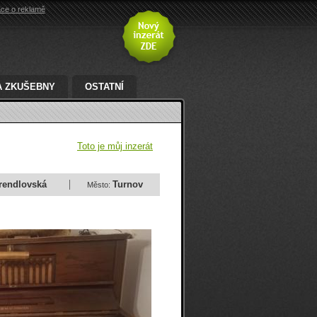
ace o reklamě
A ZKUŠEBNY
OSTATNÍ
Toto je můj inzerát
rendlovská
Turnov
Město: