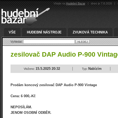
Vítejte na
Hudební Bazar
|
dnes je 7.8.2026
|
v
VŠE
HUDEBNÍ NÁSTROJE
ZVUKOVÁ TECHNIKA
Vyhledat:
zesilovač DAP Audio P-900 Vinta
15.5.2025 20:32
Nabízím
Vloženo:
Typ:
Prodám koncový zesilovač DAP Audio P-900 Vintage
Cena: 6 000,-Kč
NEPOSÍLÁM.
JENOM OSOBNÍ ODBĚR.