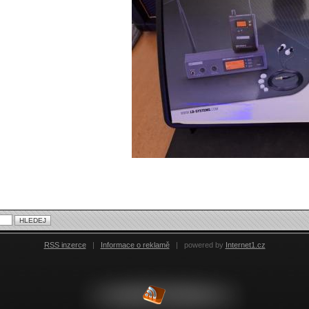
RSS inzerce
|
Informace o reklamě
|
powered by
Internet1.cz