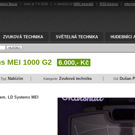
dební Bazar
|
dnes je 7.8.2026
|
v databázi je
5881 inzerátů
|
RSS inzerce
|
inform
ZVUKOVÁ TECHNIKA
SVĚTELNÁ TECHNIKA
HUDEBNÍCI 
s MEI 1000 G2
6.000,- Kč
Nabízím
Zvuková technika
Dušan P
Typ:
Kategorie:
Od:
stem. LD Systems MEI