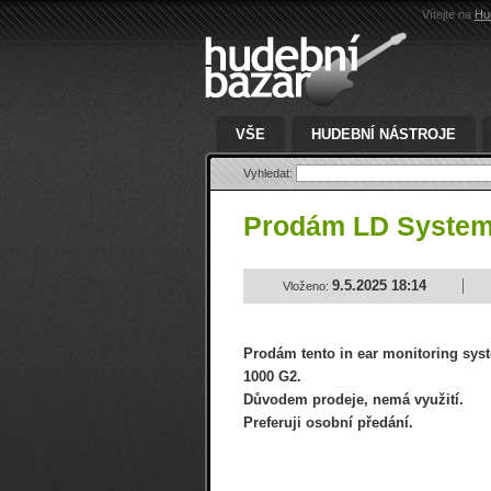
Vítejte na
Hu
VŠE
HUDEBNÍ NÁSTROJE
Vyhledat:
Prodám LD System
9.5.2025 18:14
Vloženo:
Prodám tento in ear monitoring sy
1000 G2.
Důvodem prodeje, nemá využití.
Preferuji osobní předání.