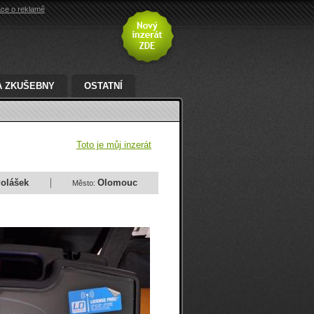
ace o reklamě
A ZKUŠEBNY
OSTATNÍ
Toto je můj inzerát
olášek
Olomouc
Město: