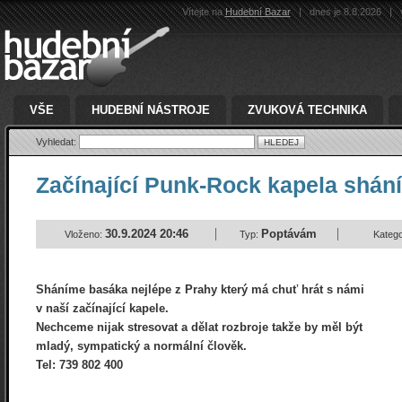
Vítejte na
Hudební Bazar
|
dnes je 8.8.2026
|
v
VŠE
HUDEBNÍ NÁSTROJE
ZVUKOVÁ TECHNIKA
Vyhledat:
Začínající Punk-Rock kapela shán
30.9.2024 20:46
Poptávám
Vloženo:
Typ:
Katego
Sháníme basáka nejlépe z Prahy který má chuť hrát s námi
v naší začínající kapele.
Nechceme nijak stresovat a dělat rozbroje takže by měl být
mladý, sympatický a normální člověk.
Tel: 739 802 400