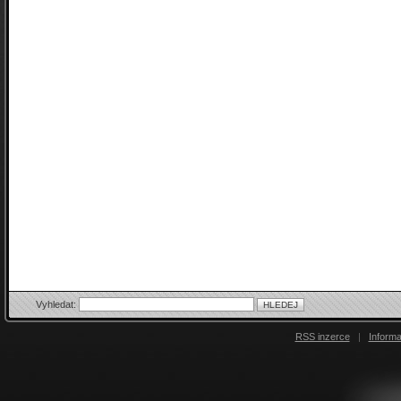
Vyhledat:
RSS inzerce
|
Inform