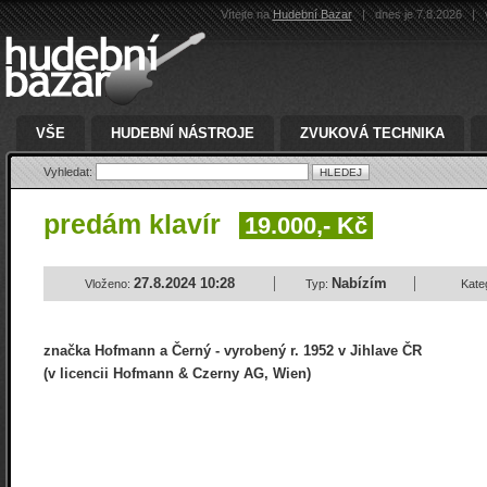
Vítejte na
Hudební Bazar
|
dnes je 7.8.2026
|
v
VŠE
HUDEBNÍ NÁSTROJE
ZVUKOVÁ TECHNIKA
Vyhledat:
predám klavír
19.000,- Kč
27.8.2024 10:28
Nabízím
Vloženo:
Typ:
Kate
značka Hofmann a Černý - vyrobený r. 1952 v Jihlave ČR
(v licencii Hofmann & Czerny AG, Wien)