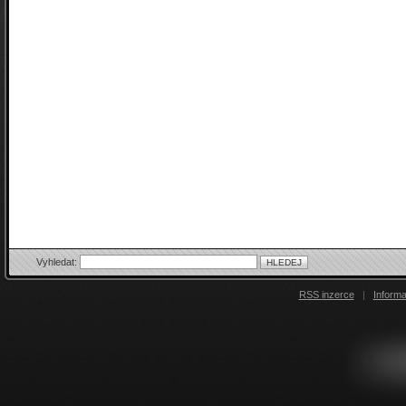
Vyhledat:
RSS inzerce
|
Inform