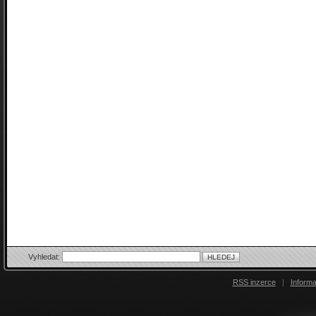
Vyhledat:
RSS inzerce
|
Inform