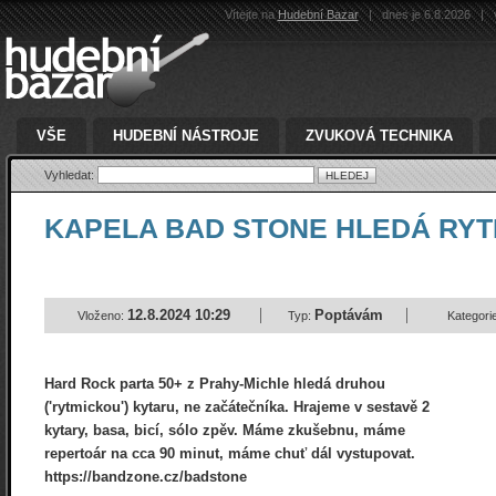
Vítejte na
Hudební Bazar
|
dnes je 6.8.2026
|
v
VŠE
HUDEBNÍ NÁSTROJE
ZVUKOVÁ TECHNIKA
Vyhledat:
KAPELA BAD STONE HLEDÁ RY
12.8.2024 10:29
Poptávám
Vloženo:
Typ:
Kategori
Hard Rock parta 50+ z Prahy-Michle hledá druhou
('rytmickou') kytaru, ne začátečníka. Hrajeme v sestavě 2
kytary, basa, bicí, sólo zpěv. Máme zkušebnu, máme
repertoár na cca 90 minut, máme chuť dál vystupovat.
https://bandzone.cz/badstone