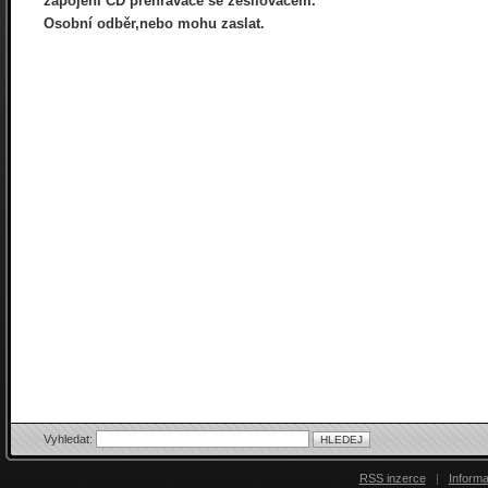
zapojení CD přehrávače se zesilovačem.
Osobní odběr,nebo mohu zaslat.
Vyhledat:
RSS inzerce
|
Inform