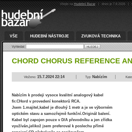
Vítejte na
Hudební Bazar
|
dnes je 7.8.2026
|
v
VŠE
HUDEBNÍ NÁSTROJE
ZVUKOVÁ TECHNIKA
Vyhledat:
CHORD CHORUS REFERENCE A
15.7.2024 22:14
Nabízím
Vloženo:
Typ:
Kate
Nabízím k prodeji vysoce kvalitní analogový kabel
fir.CHord v provedení konektorů RCA.
Jsem 1.majitel,kabel je dlouhý 1 metr a je ve výborném
optickém stavu a samozřejmě funkční.Originál balení.
Kabel byl zapojen pouze v D/A převodníku a jen zřídka
využíván,jelikož jsem preferoval k poslechu přímé