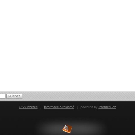
RSS inzerce
|
Informace o reklamě
|
powered by
Internet1.cz