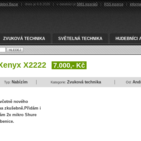
dební Bazar
|
dnes je 6.8.2026
|
v databázi je
5881 inzerátů
|
RSS inzerce
|
inform
ZVUKOVÁ TECHNIKA
SVĚTELNÁ TECHNIKA
HUDEBNÍCI 
 Xenyx X2222
7.000,- Kč
Nabízím
Zvuková technika
And
Typ:
Kategorie:
Od:
včetně nového
na zkušebně.Přidám i
dám 2x mikro Shure
benice.