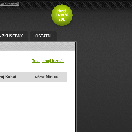
ace o reklamě
A ZKUŠEBNY
OSTATNÍ
Toto je můj inzerát
rej Kohút
Minice
Město: