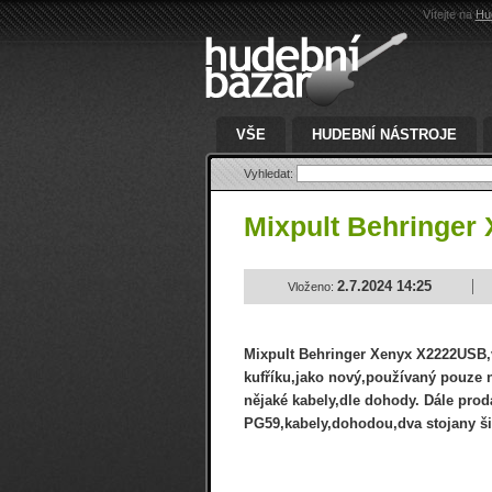
Vítejte na
Hu
VŠE
HUDEBNÍ NÁSTROJE
Vyhledat:
Mixpult Behringer
2.7.2024 14:25
Vloženo:
Mixpult Behringer Xenyx X2222USB,
kufříku,jako nový,používaný pouze 
nějaké kabely,dle dohody. Dále pro
PG59,kabely,dohodou,dva stojany ši