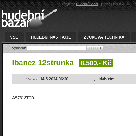
Vítejte na
Hudební Bazar
|
dnes je 9.8.2026
|
v
VŠE
HUDEBNÍ NÁSTROJE
ZVUKOVÁ TECHNIKA
Vyhledat:
Ibanez 12strunka
8.500,- Kč
14.5.2024 06:26
Nabízím
Vloženo:
Typ:
AS7312TCD