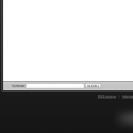
Vyhledat:
RSS inzerce
|
Inform